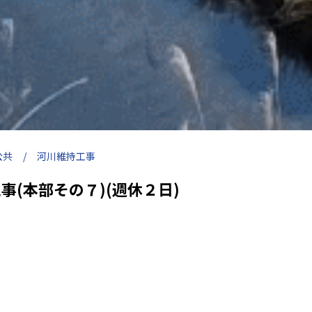
公共
河川維持工事
事(本部その７)(週休２日)
河川局部改修工事(本部その７)(週休２日)