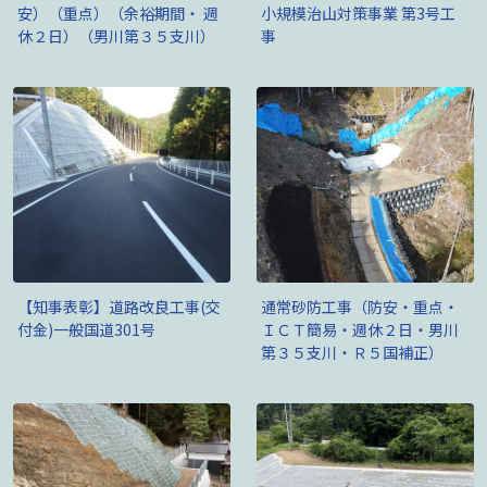
安）（重点）（余裕期間・ 週
小規模治山対策事業 第3号工
休２日）（男川第３５支川）
事
【知事表彰】道路改良工事(交
通常砂防工事（防安・重点・
付金)一般国道301号
ＩＣＴ簡易・週休２日・男川
第３５支川・Ｒ５国補正）