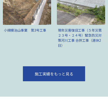
小規模治山事業 第3号工事
現年災害復旧工事（５年災第
２３号・２４号）緊急防災対
策河川工事 合併工事（週休2
日）
施工実績をもっと見る