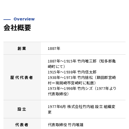
Overview
会社概要
創業
1887年
1887年～1915年 竹内唯三郎（知多郡亀
崎町にて）
1915年～1938年 竹内信太郎
歴代代表者
1938年～1973年 竹内捨松（額田郡宮崎
村＝現岡崎市宮崎町に転居）
1973年～1998年 竹内シズ（1977年より
代表取締役）
1977年6月 株式会社竹内組 設立 組織変
設立
更
代表者
代表取締役 竹内唯雄